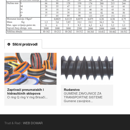
Slični proizvodi
Zaptivači pneumatskih i
Rudarstvo
GUMENE ZAVOJNICE ZA
hidrauličnih sklopova
O ring Q ring V ring Brisači...
TRANSPORTNE SISTEME
Gumene zavojnice...
Trud & Rad :
WEB DOMAR