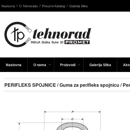
Naslovna
O Tehnoradu
Preuzmi Katalog
Galerija Slika
Naslovna
O nama
Proizvodi
Galerija Slika
Aktu
PERIFLEKS SPOJNICE / Guma za perifleks spojnicu / Peri