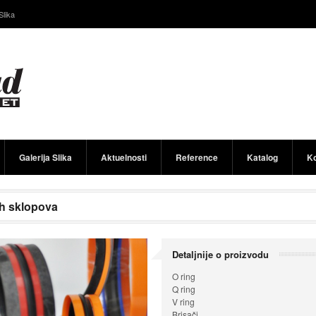
Slika
Galerija Slika
Aktuelnosti
Reference
Katalog
Ko
ih sklopova
Detaljnije o proizvodu
O ring
Q ring
V ring
Brisači