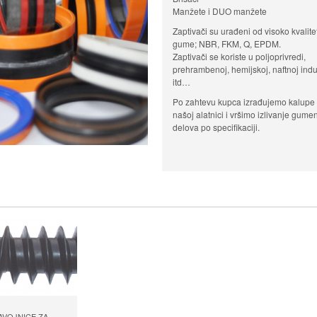
Manžete i DUO manžete
Zaptivači su urađeni od visoko kvalite
gume; NBR, FKM, Q, EPDM.
Zaptivači se koriste u poljoprivredi,
prehrambenoj, hemijskoj, naftnoj indus
itd…
Po zahtevu kupca izrađujemo kalupe
našoj alatnici i vršimo izlivanje gume
delova po specifikaciji.
AVOJNICE ZA