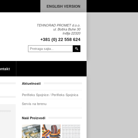
ENGLISH VERSION
TEHNORAD PROMET d.o.o.
ul. Boška Buhe 30
Inđija 22320
+381 (0) 22 558 624
ntakt
Aktuelnosti
Perifleks Spojnice / Perifleks Spojnica
Servis na terenu
Naši Proizvodi