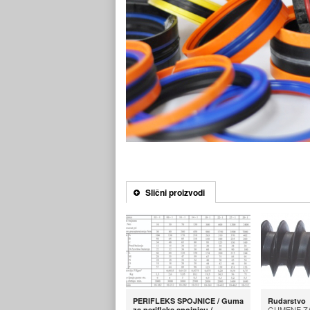
Slični proizvodi
PERIFLEKS SPOJNICE / Guma
Rudarstvo
GUMENE Z
za perifleks spojnicu /