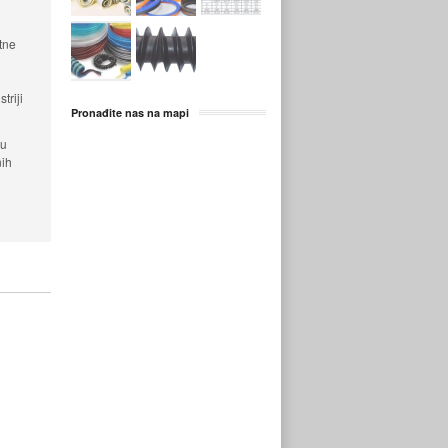
tne
triji
Pronađite nas na mapi
 u
nih