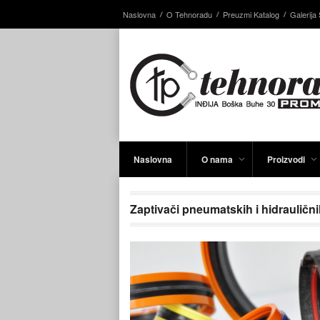
Naslovna
O Tehnoradu
Preuzmi Katalog
Galerija 
Naslovna
O nama
Proizvodi
Zaptivači pneumatskih i hidrauličn