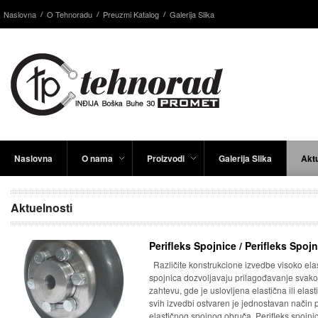
Naslovna
O Tehnoradu
Preuzmi Katalog
Galerija Slika
Naslovna
O nama
Proizvodi
Galerija Slika
Aktu
Aktuelnosti
Perifleks Spojnice / Perifleks Spoj
Različite konstrukcione izvedbe visoko elas
spojnica dozvoljavaju prilagođavanje sva
zahtevu, gde je uslovljena elastična ili elas
svih izvedbi ostvaren je jednostavan način p
elastičnog spojnog obruča. Perifleks spojn