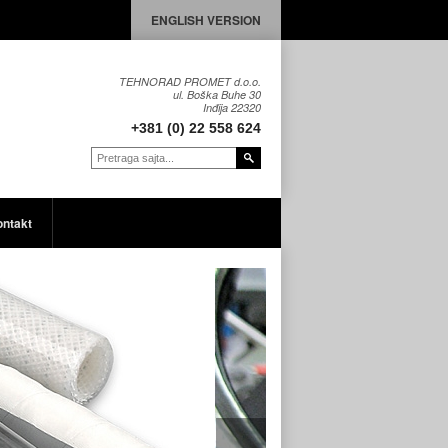
ENGLISH VERSION
TEHNORAD PROMET d.o.o.
ul. Boška Buhe 30
Inđija 22320
+381 (0) 22 558 624
ntakt