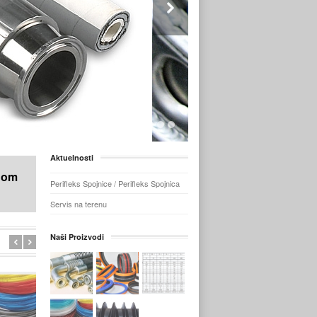
Aktuelnosti
adom
Perifleks Spojnice / Perifleks Spojnica
Servis na terenu
Naši Proizvodi