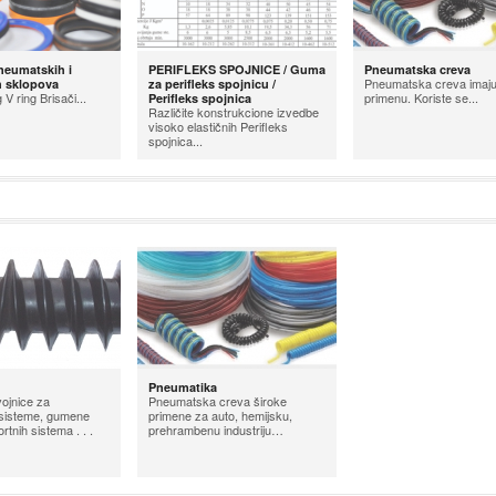
neumatskih i
PERIFLEKS SPOJNICE / Guma
Pneumatska creva
Pneumatska creva imaju
h sklopova
za perifleks spojnicu /
 V ring Brisači...
primenu. Koriste se...
Perifleks spojnica
Različite konstrukcione izvedbe
visoko elastičnih Perifleks
spojnica...
Pneumatika
ojnice za
Pneumatska creva široke
 sisteme, gumene
primene za auto, hemijsku,
rtnih sistema . . .
prehrambenu industriju…