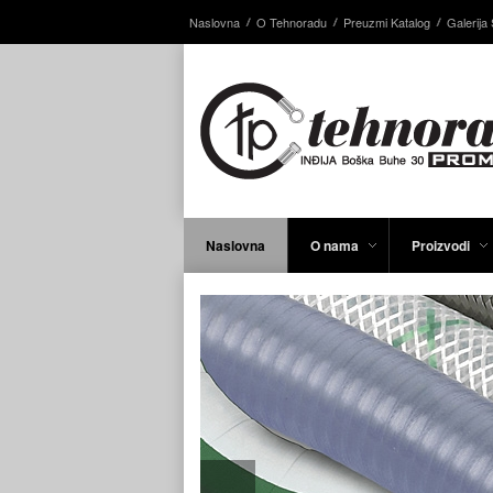
Naslovna
O Tehnoradu
Preuzmi Katalog
Galerija 
Naslovna
O nama
Proizvodi