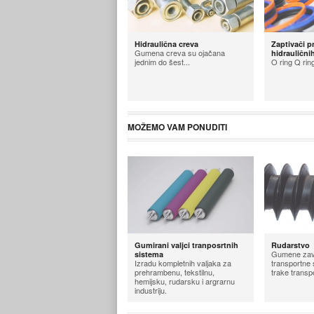
Hidraulična creva
Zaptivači p
Gumena creva su ojačana
hidraulični
jednim do šest...
O ring Q ring
MOŽEMO VAM PONUDITI
Gumirani valjci tranposrtnih
Rudarstvo
Gumene zav
sistema
Izradu kompletnih valjaka za
transportne
prehrambenu, tekstilnu,
trake transpo
hemijsku, rudarsku i argrarnu
industriju.