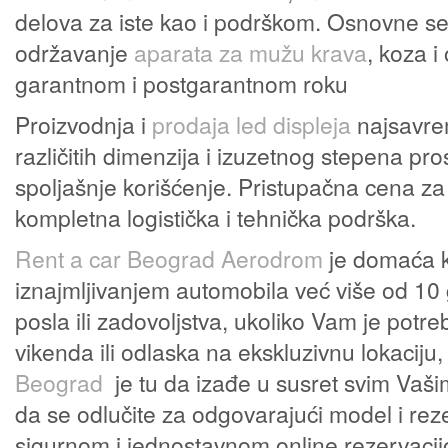
delova za iste kao i podrškom. Osnovne ser
održavanje
aparata za mužu krava
, koza 
garantnom i postgarantnom roku
Proizvodnja i
prodaja led displeja
najsavre
različitih dimenzija i izuzetnog stepena pros
spoljašnje korišćenje. Pristupačna cena z
kompletna logistička i tehnička podrška.
Rent a car Beograd Aerodrom
je domaća k
iznajmljivanjem automobila već više od 10 
posla ili zadovoljstva, ukoliko Vam je pot
vikenda ili odlaska na ekskluzivnu lokaciju
Beograd
je tu da izađe u susret svim Vaš
da se odlučite za odgovarajući model i reze
sigurnom i jednostavnom online rezervaci