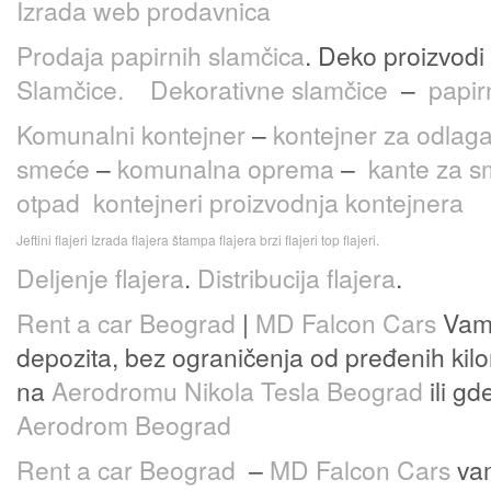
Izrada web prodavnica
Prodaja papirnih slamčica
. Deko proizvodi
Slamčice.
Dekorativne slamčice
–
papir
Komunalni kontejner
–
kontejner za odlag
smeće
–
komunalna oprema
–
kante za 
otpad
kontejneri
proizvodnja kontejnera
Jeftini flajeri
Izrada flajera
štampa flajera
brzi flajeri
top flajeri.
Deljenje flajera
.
Distribucija flajera
.
Rent a car Beograd
|
MD Falcon Cars
Vam 
depozita, bez ograničenja od pređenih kilo
na
Aerodromu Nikola Tesla Beograd
ili gd
Aerodrom Beograd
Rent a car Beograd
–
MD Falcon Cars
vam