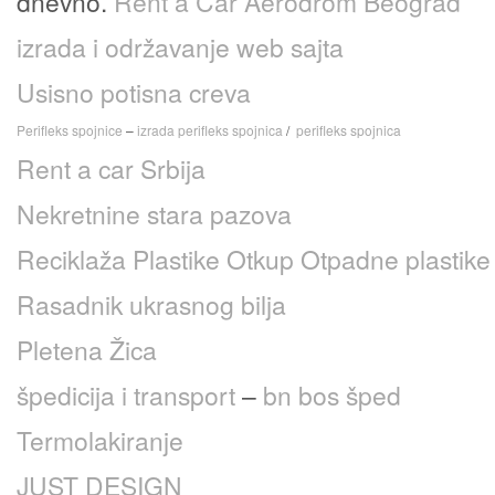
dnevno.
Rent a Car Aerodrom Beograd
izrada i održavanje web sajta
Usisno potisna creva
Perifleks spojnice
–
izrada perifleks spojnica
/
perifleks spojnica
Rent a car Srbija
Nekretnine stara pazova
Reciklaža Plastike
Otkup Otpadne plastike
Rasadnik ukrasnog bilja
Pletena Žica
špedicija i transport
–
bn bos šped
Termolakiranje
JUST DESIGN