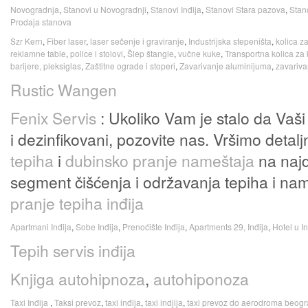
Novogradnja
,
Stanovi u Novogradnji
,
Stanovi Inđija
,
Stanovi Stara pazova
,
Stan
Prodaja stanova
Szr Kern
,
Fiber laser
,
laser sečenje i graviranje
,
Industrijska stepeništa
,
kolica z
reklamne table
,
police i stolovi
,
Šlep štangle
,
vučne kuke
,
Transportna kolica za 
barijere, pleksiglas
,
Zaštitne ograde i stoperi
,
Zavarivanje aluminijuma
,
zavariva
Rustic Wangen
Fenix Servis
: Ukoliko Vam je stalo da Vaši 
i dezinfikovani, pozovite nas. Vršimo deta
tepiha
i
dubinsko pranje nameštaja
na najd
segment čišćenja i održavanja tepiha i na
pranje tepiha inđija
Apartmani Inđija
,
Sobe Inđija
,
Prenoćište Inđija
,
Apartments 29, Inđija
,
Hotel u In
Tepih servis inđija
Knjiga autohipnoza
,
autohiponoza
Taxi Inđija
,
Taksi prevoz
,
taxi inđija
,
taxi indjija
,
taxi prevoz do aerodroma beog