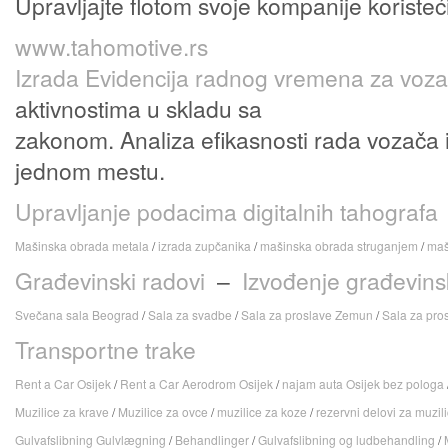
Upravljajte flotom svoje kompanije koristeć
www.tahomotive.rs
Izrada Evidencija radnog vremena za voz
aktivnostima u skladu sa
zakonom. Analiza efikasnosti rada vozača 
jednom mestu.
Upravljanje podacima digitalnih tahografa
Mašinska obrada metala
/
izrada zupčanika
/
mašinska obrada struganjem
/
maš
Građevinski radovi
–
Izvođenje građevins
Svečana sala Beograd
/
Sala za svadbe
/
Sala za proslave Zemun
/
Sala za pro
Transportne trake
Rent a Car Osijek
/
Rent a Car Aerodrom Osijek
/
najam auta Osijek bez pologa
Muzilice za krave
/
Muzilice za ovce
/
muzilice za koze
/
rezervni delovi za muzil
Gulvafslibning
Gulvlægning
/
Behandlinger
/
Gulvafslibning og ludbehandling
/