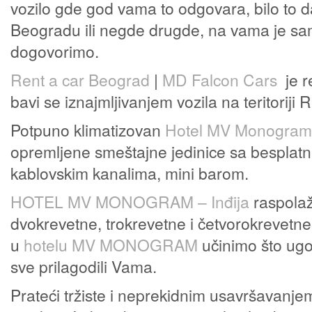
vozilo gde god vama to odgovara, bilo to d
Beogradu ili negde drugde, na vama je s
dogovorimo.
Rent a car Beograd
|
MD Falcon Cars
je r
bavi se iznajmljivanjem vozila na teritoriji 
Potpuno klimatizovan
Hotel MV Monogram
opremljene smeštajne jedinice sa besplat
kablovskim kanalima, mini barom.
HOTEL MV MONOGRAM – Inđija
raspolaž
dvokrevetne, trokrevetne i četvorokrevetn
u
hotelu MV MONOGRAM
učinimo što ugo
sve prilagodili Vama.
Prateći tržiste i neprekidnim usavršavanje