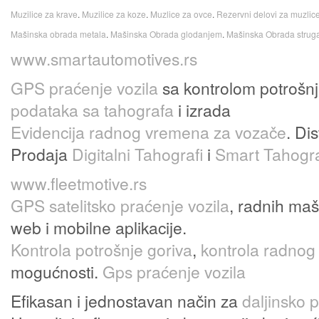
Muzilice za krave
.
Muzilice za koze
.
Muzlice za ovce
.
Rezervni delovi za muzlic
Mašinska obrada metala
.
Mašinska Obrada glodanjem
.
Mašinska Obrada strug
www.smartautomotives.rs
GPS praćenje vozila
sa kontrolom potrošnj
podataka sa tahografa
i izrada
Evidencija radnog vremena za vozače
. Di
Prodaja
Digitalni Tahografi
i
Smart Tahogra
www.fleetmotive.rs
GPS satelitsko praćenje vozila
, radnih ma
web i mobilne aplikacije.
Kontrola potrošnje goriva
,
kontrola radnog
mogućnosti.
Gps praćenje vozila
Efikasan i jednostavan način za
daljinsko 