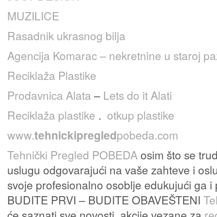
MUZILICE
Rasadnik ukrasnog bilja
Agencija Komarac – nekretnine u staroj pa
Reciklaža Plastike
Prodavnica Alata
–
Lets do it Alati
Reciklaža plastike
.
otkup plastike
www.
tehnickipregled
pobeda.com
Tehnički Pregled POBEDA
osim što se trud
uslugu odgovarajući na vaše zahteve i oslu
svoje profesionalno osoblje edukujući ga i 
BUDITE PRVI – BUDITE OBAVEŠTENI
Te
će saznati sve novosti, akcije vezane za
re