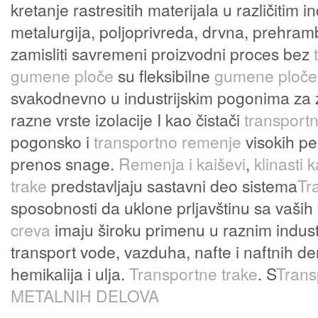
kretanje rastresitih materijala u različitim 
metalurgija, poljoprivreda, drvna, prehr
zamisliti savremeni proizvodni proces bez
gumene ploče
su fleksibilne
gumene ploče
svakodnevno u industrijskim pogonima za za
razne vrste izolacije I kao čistači
transportn
pogonsko i
transportno remenje
visokih pe
prenos snage.
Remenja i kaiševi
,
klinasti k
trake
predstavljaju sastavni deo sistema
Tr
sposobnosti da uklone prljavštinu sa vaših
creva
imaju široku primenu u raznim indust
transport vode, vazduha, nafte i naftnih de
hemikalija i ulja.
Transportne trake
. S
Trans
METALNIH DELOVA