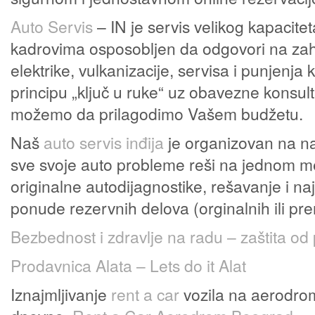
Auto Servis
– IN je servis velikog kapacit
kadrovima osposobljen da odgovori na zaht
elektrike, vulkanizacije, servisa i punjenja
principu „ključ u ruke“ uz obavezne konsult
možemo da prilagodimo Vašem budžetu.
Naš
auto servis inđija
je organizovan na na
sve svoje auto probleme reši na jednom me
originalne autodijagnostike, rešavanje i na
ponude rezervnih delova (orginalnih ili p
Bezbednost i zdravlje na radu – zaštita od
Prodavnica Alata – Lets do it Alat
Iznajmljivanje
rent a car
vozila na aerodro