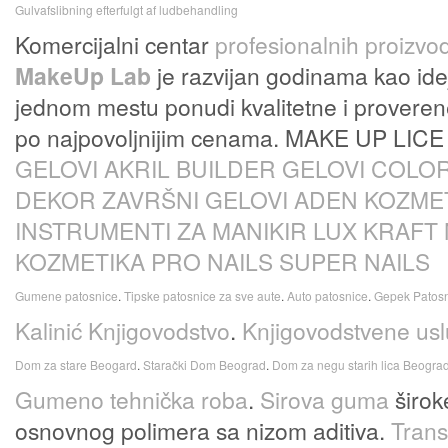
Gulvafslibning efterfulgt af ludbehandling
Komercijalni centar
profesionalnih proizvo
MakeUp Lab
je razvijan godinama kao id
jednom mestu ponudi kvalitetne i proverene
po najpovoljnijim cenama. MAKE UP LIC
GELOVI
AKRIL BUILDER
GELOVI
COLOR
DEKOR
ZAVRŠNI GELOVI
ADEN KOZME
INSTRUMENTI ZA MANIKIR
LUX KRAFT
KOZMETIKA
PRO NAILS
SUPER NAILS
Gumene patosnice
.
Tipske patosnice za sve aute
.
Auto patosnice
.
Gepek Patos
Kalinić Knjigovodstvo
.
Knjigovodstvene usl
Dom za stare Beogard
.
Starački Dom Beograd
.
Dom za negu starih lica Beogra
Gumeno tehnička roba
.
Sirova guma
širok
osnovnog polimera sa nizom aditiva.
Trans