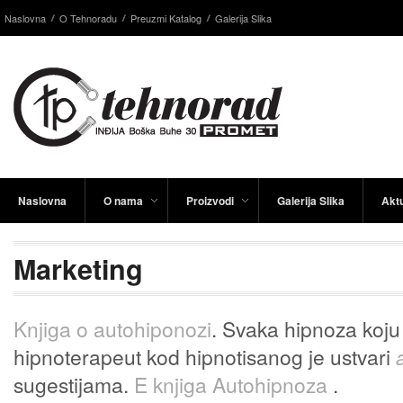
Naslovna
O Tehnoradu
Preuzmi Katalog
Galerija Slika
Naslovna
O nama
Proizvodi
Galerija Slika
Aktu
Marketing
Knjiga o autohiponozi
. Svaka hipnoza koju 
hipnoterapeut kod hipnotisanog je ustvari
sugestijama.
E knjiga Autohipnoza
.