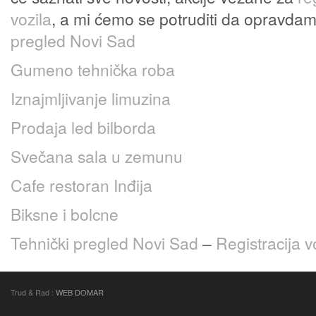
vozila
, a mi ćemo se potruditi da opravda
pregled Novi Sad
Gumeno tehnička roba
Iznajmljivanje limuzina
Prodaja led bilborda
Svečana sala u zemunu
Cafe restoran Inđija
Biksne i bolcne
Tehnički pregled Novi Sad
–
Registracija v
Trud & Rad :
WEB DOMAR