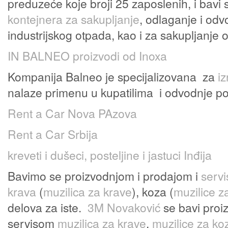
preduzeće koje broji 25 zaposlenih, i bavi
kontejnera za sakupljanje
, odlaganje i od
industrijskog otpada, kao i za sakupljanje 
IN BALNEO
proizvodi od Inoxa
Kompanija Balneo je specijalizovana za
iz
nalaze primenu u kupatilima i odvodnje po
Rent a Car Nova PAzova
Rent a Car Srbija
kreveti i dušeci, posteljine i jastuci Inđija
Bavimo se proizvodnjom i prodajom i
serv
krava
(
muzilica za krave
), koza (
muzilice z
delova za iste.
3M Novaković
se bavi proi
servisom
muzilica za krave
,
muzilice za ko