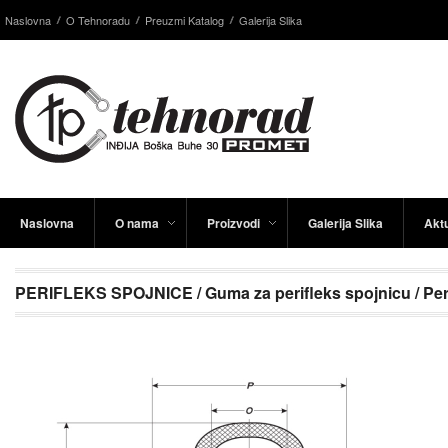
Naslovna
O Tehnoradu
Preuzmi Katalog
Galerija Slika
Naslovna
O nama
Proizvodi
Galerija Slika
Aktu
PERIFLEKS SPOJNICE / Guma za perifleks spojnicu / Peri