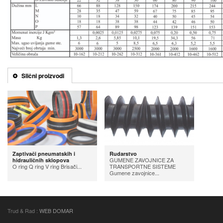
Slični proizvodi
Zaptivači pneumatskih i
Rudarstvo
GUMENE ZAVOJNICE ZA
hidrauličnih sklopova
O ring Q ring V ring Brisači...
TRANSPORTNE SISTEME
Gumene zavojnice...
Trud & Rad :
WEB DOMAR