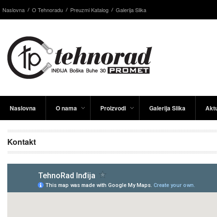
Naslovna
O Tehnoradu
Preuzmi Katalog
Galerija Slika
Naslovna
O nama
Proizvodi
Galerija Slika
Aktu
Kontakt